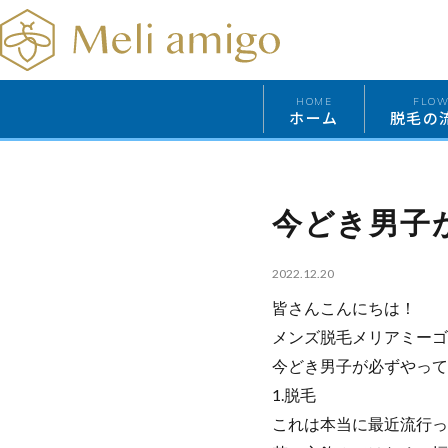
HOME
FLO
ホーム
脱毛の
今どき男子
2022.12.20
皆さんこんにちは！
メンズ脱毛メリアミーゴ
今どき男子が必ずやって
1.脱毛
これは本当に最近流行っ