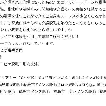
が介護される立場になった時のためにデリケートゾーンを脱毛
際、排泄時や清拭時の時間短縮や介護者への負担を軽減するこ
の清潔を保つことができてご自身もストレスが少なくなるかと
中には家族に勧められて介護脱毛を始めたという方もいらっし
やすい将来を迎えられたら嬉しいですよね
ライアル体験を活用して是非ご検討ください！
一同心よりお待ちしております。
ヒゲ脱毛専門
店
・ヒゲ脱毛・毛穴洗浄】
メリアミーゴ #ヒゲ脱毛 #福島市メンズ脱毛 #脱毛 #メンズ脱毛
福島市 #髭脱毛福島市 #メンズ脱毛サロン #美容 #痛くない脱毛 
テ ヒゲ脱毛 福島市 メンズ脱毛 福島市 安い メンズ脱毛 福