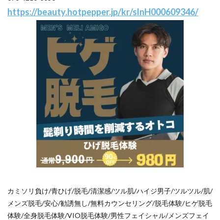
https://beauty.hotpepper.jp/kr/slnH000609346/
カミソリ負け/青ひげ/脱毛/清潔感/ツル肌/ハイジ男子/ツルツル/肌/
メンズ脱毛/安心/勧誘無し/無料カウンセリング/脱毛体験/ヒゲ脱毛
体験/全身脱毛体験/VIO脱毛体験/男性フェイシャル/メンズフェイ