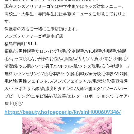
現在メンズメリアミーゴでは中学生まではキッズ対象メニュー、
高校生・大学生・専門学生には学割メニューをご用意しておりま
す。
保護者の方もご一緒にご来店頂けます。
メンズメリアミーゴ福島南町店
福島市南町451-1
福島市/男性脱毛サロン/ヒゲ脱毛/全身脱毛/VIO脱毛/脚脱毛/腕脱
毛/キッズ脱毛/お子様のお悩み/肌悩み/カミソリ負け/青ひげ/脱毛/
清潔感/ツル肌/ハイジ男子/ツルツル/肌/メンズ脱毛/安心/勧誘無し/
無料カウンセリング/脱毛体験/ヒゲ脱毛体験/全身脱毛体験/VIO脱
毛体験/男性フェイシャル/メンズフェイシャル/毛穴洗浄/美容液導
入/トラネキサム酸/高濃度ビタミンC /人幹細胞エクソソーム/ハー
ブピーリング/ニキビ悩み/肌改善/エレクトロポーション/シミケア/
眉上脱毛/
https://beauty.hotpepper.jp/kr/slnH000609346/