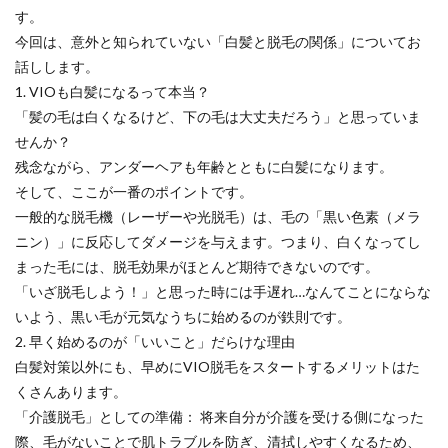
す。
今回は、意外と知られていない「白髪と脱毛の関係」についてお
話しします。
1. VIOも白髪になるって本当？
「髪の毛は白くなるけど、下の毛は大丈夫だろう」と思っていま
せんか？
残念ながら、アンダーヘアも年齢とともに白髪になります。
そして、ここが一番のポイントです。
一般的な脱毛機（レーザーや光脱毛）は、毛の「黒い色素（メラ
ニン）」に反応してダメージを与えます。つまり、白くなってし
まった毛には、脱毛効果がほとんど期待できないのです。
「いざ脱毛しよう！」と思った時には手遅れ…なんてことにならな
いよう、黒い毛が元気なうちに始めるのが鉄則です。
2. 早く始めるのが「いいこと」だらけな理由
白髪対策以外にも、早めにVIO脱毛をスタートするメリットはた
くさんあります。
「介護脱毛」としての準備： 将来自分が介護を受ける側になった
際、毛がないことで肌トラブルを防ぎ、清拭しやすくなるため、